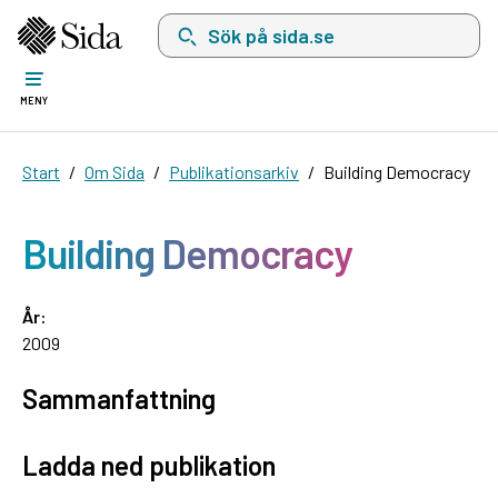
Sök på sida.se, sökförslag kommer att visas i 
MENY
Start
Om Sida
Publikationsarkiv
Building Democracy
Building Democracy
År:
2009
Sammanfattning
Ladda ned publikation