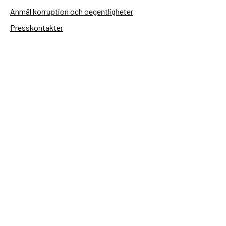
Anmäl korruption och oegentligheter
Presskontakter
Tillgänglighetsredogörelse
Användning av personuppgifter
Hantera kakor
Sidas webbplatser
Openaid.se
Kontakt
Sida
Box 2025
174 02 Sundbyberg