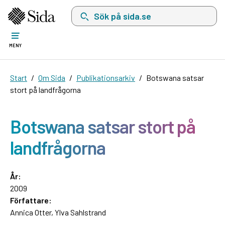
Sök på sida.se, sökförslag kommer att visas i 
MENY
Start
Om Sida
Publikationsarkiv
Botswana satsar
stort på landfrågorna
Botswana satsar stort på
landfrågorna
År:
2009
Författare:
Annica Otter, Ylva Sahlstrand