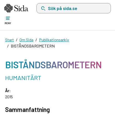
Sök på sida.se, sökförslag kommer att visas i 
MENY
Start
Om Sida
Publikationsarkiv
BISTÅNDSBAROMETERN
BISTÅNDSBAROMETERN
HUMANITÄRT
År:
2015
Sammanfattning