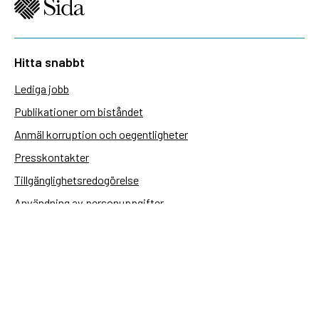
Hitta snabbt
Lediga jobb
Publikationer om biståndet
Anmäl korruption och oegentligheter
Presskontakter
Tillgänglighetsredogörelse
Användning av personuppgifter
Hantera kakor
Sidas webbplatser
Openaid.se