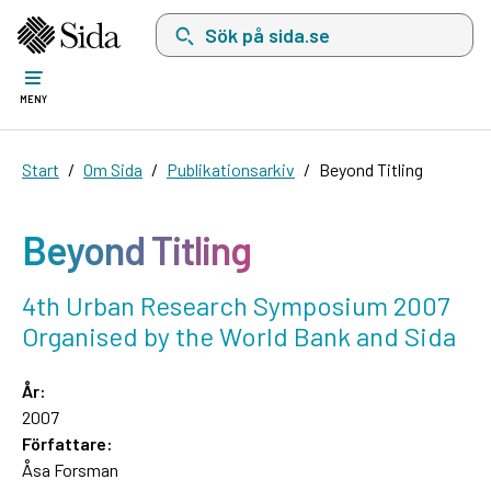
Sök på sida.se, sökförslag kommer att visas i 
MENY
Start
Om Sida
Publikationsarkiv
Beyond Titling
Beyond Titling
4th Urban Research Symposium 2007
Organised by the World Bank and Sida
År:
2007
Författare:
Åsa Forsman