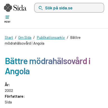
Sök på sida.se, sökförslag kommer att visas i 
MENY
Start
Om Sida
Publikationsarkiv
Bättre
mödrahälsovård i Angola
Bättre mödrahälsovård i
Angola
År:
2002
Författare:
Sida