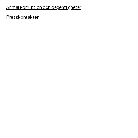
Anmäl korruption och oegentligheter
Presskontakter
Tillgänglighetsredogörelse
Användning av personuppgifter
Hantera kakor
Sidas webbplatser
Openaid.se
Kontakt
Sida
Box 2025
174 02 Sundbyberg