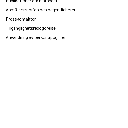
Publikationer om biståndet
Anmäl korruption och oegentligheter
Presskontakter
Tillgänglighetsredogörelse
Användning av personuppgifter
Hantera kakor
Sidas webbplatser
Openaid.se
Kontakt
Sida
Box 2025
174 02 Sundbyberg