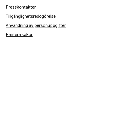
Presskontakter
Tillgänglighetsredogörelse
Användning av personuppgifter
Hantera kakor
Sidas webbplatser
Openaid.se
Kontakt
Sida
Box 2025
174 02 Sundbyberg
08-698 50 00 (växel)