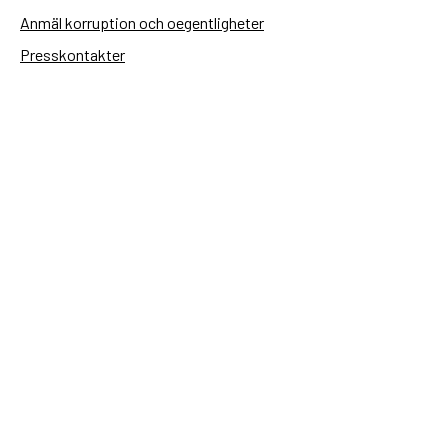
Anmäl korruption och oegentligheter
Presskontakter
Tillgänglighetsredogörelse
Användning av personuppgifter
Hantera kakor
Sidas webbplatser
Openaid.se
Kontakt
Sida
Box 2025
174 02 Sundbyberg