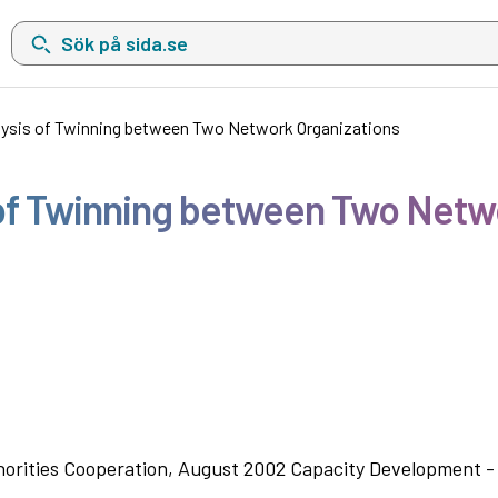
Sök på sida.se, sökförslag kommer att visas i en lista under sökfä
alysis of Twinning between Two Network Organizations
 of Twinning between Two Netw
uthorities Cooperation, August 2002 Capacity Development -