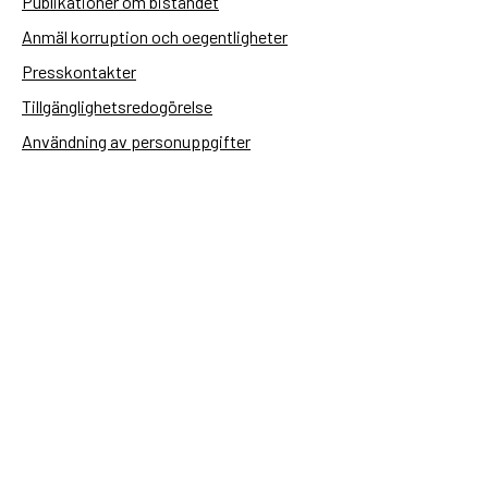
Publikationer om biståndet
Anmäl korruption och oegentligheter
Presskontakter
Tillgänglighetsredogörelse
Användning av personuppgifter
Hantera kakor
Sidas webbplatser
Openaid.se
Kontakt
Sida
Box 2025
174 02 Sundbyberg