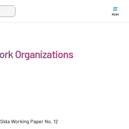
ltet när mer än två tecken har angivits. Piltangenterna uppåt och ne
MENY
ork Organizations
 Sida Working Paper No. 12