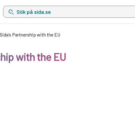
Sök på sida.se, sökförslag kommer att visas i en lista under sökfä
Sida’s Partnership with the EU
hip with the EU