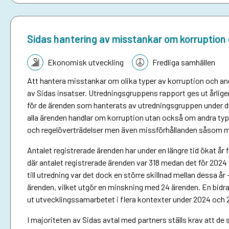
Sidas hantering av misstankar om korruption 
Tematik:
Ekonomisk utveckling
Fredliga samhällen
Att hantera misstankar om olika typer av korruption och andr
av Sidas insatser. Utredningsgruppens rapport ges ut årlige
för de ärenden som hanterats av utredningsgruppen under det
alla ärenden handlar om korruption utan också om andra typ
och regelöverträdelser men även missförhållanden såsom m
Antalet registrerade ärenden har under en längre tid ökat å
där antalet registrerade ärenden var 318 medan det för 2024 
till utredning var det dock en större skillnad mellan dessa å
ärenden, vilket utgör en minskning med 24 ärenden. En bidra
ut utvecklingssamarbetet i flera kontexter under 2024 och 
I majoriteten av Sidas avtal med partners ställs krav att