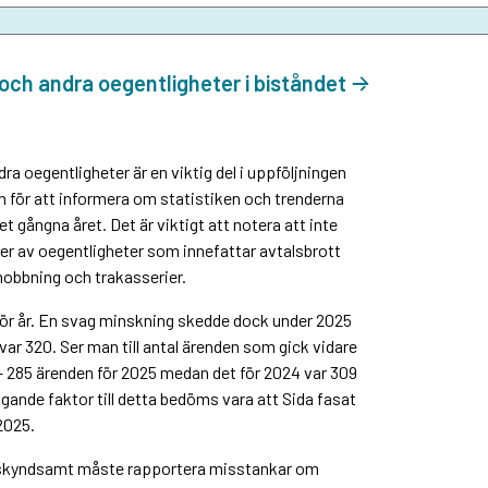
och andra oegentligheter i biståndet
a oegentligheter är en viktig del i uppföljningen
n för att informera om statistiken och trenderna
 gångna året. Det är viktigt att notera att inte
er av oegentligheter som innefattar avtalsbrott
obbning och trakasserier.
r för år. En svag minskning skedde dock under 2025
var 320. Ser man till antal ärenden som gick vidare
r – 285 ärenden för 2025 medan det för 2024 var 309
gande faktor till detta bedöms vara att Sida fasat
2025.
 de skyndsamt måste rapportera misstankar om