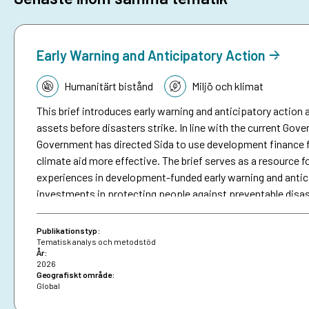
Early Warning and Anticipatory Action
Tematik:
Humanitärt bistånd
Miljö och klimat
This brief introduces early warning and anticipatory action a
assets before disasters strike. In line with the current Go
Government has directed Sida to use development finance f
climate aid more effective. The brief serves as a resource fo
experiences in development-funded early warning and antici
investments in protecting people against preventable disa
brief on anticipatory action.
Publikationstyp:
Tematisk analys och metodstöd
År:
2026
Geografiskt område:
Global