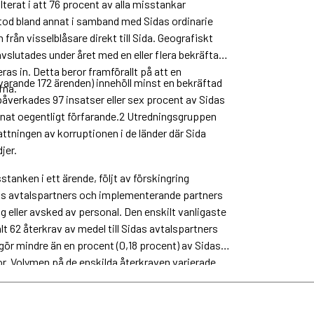
lterat i att 76 procent av alla misstankar
stod bland annat i samband med Sidas ordinarie
rån visselblåsare direkt till Sida. Geografiskt
avslutades under året med en eller flera bekräftade
as in. Detta beror framförallt på att en
arande 172 ärenden) innehöll minst en bekräftad
rna.
påverkades 97 insatser eller sex procent av Sidas
annat oegentligt förfarande.2 Utredningsgruppen
attningen av korruptionen i de länder där Sida
jer.
tanken i ett ärende, följt av förskingring
das avtalspartners och implementerande partners
 eller avsked av personal. Den enskilt vanligaste
lt 62 återkrav av medel till Sidas avtalspartners
gör mindre än en procent (0,18 procent) av Sidas
or. Volymen på de enskilda återkraven varierade
gsta belopp på 150 kronor.