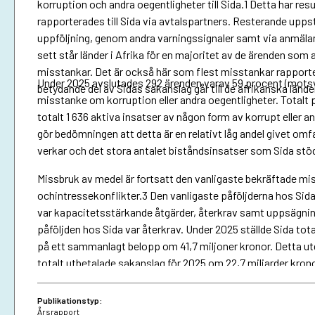
korruption och andra oegentligheter till Sida.1 Detta har resu
rapporterades till Sida via avtalspartners. Resterande upp
uppföljning, genom andra varningssignaler samt via anmälan f
sett står länder i Afrika för en majoritet av de ärenden som 
misstankar. Det är också här som flest misstankar rapporter
Under 2025 avslutades 292 ärenden varav 59 procent (motsv
betydande del av Sidas sakanslag går till de afrikanska lände
misstanke om korruption eller andra oegentligheter. Totalt 
totalt 1 636 aktiva insatser av någon form av korrupt eller 
gör bedömningen att detta är en relativt låg andel givet omf
verkar och det stora antalet biståndsinsatser som Sida stöd
Missbruk av medel är fortsatt den vanligaste bekräftade miss
ochintressekonflikter.3 Den vanligaste påföljderna hos Si
var kapacitetsstärkande åtgärder, återkrav samt uppsägning
påföljden hos Sida var återkrav. Under 2025 ställde Sida tota
på ett sammanlagt belopp om 41,7 miljoner kronor. Detta ut
totalt utbetalade sakanslag för 2025 om 22,7 miljarder kron
mellan ett högsta belopp på ca 15 miljoner kronor och ett lä
Publikationstyp:
Årsrapport