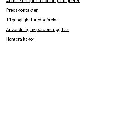
Anmäl korruption och oegentligheter
Presskontakter
Tillgänglighetsredogörelse
Användning av personuppgifter
Hantera kakor
Sidas webbplatser
Openaid.se
Kontakt
Sida
Box 2025
174 02 Sundbyberg
08-698 50 00 (växel)