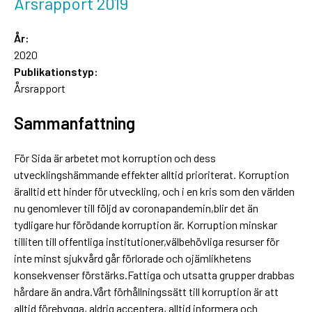
Årsrapport 2019
År:
2020
Publikationstyp:
Årsrapport
Sammanfattning
För Sida är arbetet mot korruption och dess
utvecklingshämmande effekter alltid prioriterat. Korruption
äralltid ett hinder för utveckling, och i en kris som den världen
nu genomlever till följd av coronapandemin,blir det än
tydligare hur förödande korruption är. Korruption minskar
tilliten till offentliga institutioner,välbehövliga resurser för
inte minst sjukvård går förlorade och ojämlikhetens
konsekvenser förstärks.Fattiga och utsatta grupper drabbas
hårdare än andra.Vårt förhållningssätt till korruption är att
alltid förebygga, aldrig acceptera, alltid informera och