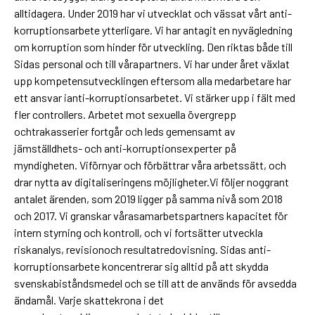
alltidagera. Under 2019 har vi utvecklat och vässat vårt anti-
korruptionsarbete ytterligare. Vi har antagit en nyvägledning
om korruption som hinder för utveckling. Den riktas både till
Sidas personal och till vårapartners. Vi har under året växlat
upp kompetensutvecklingen eftersom alla medarbetare har
ett ansvar ianti-korruptionsarbetet. Vi stärker upp i fält med
fler controllers. Arbetet mot sexuella övergrepp
ochtrakasserier fortgår och leds gemensamt av
jämställdhets- och anti-korruptionsexperter på
myndigheten. Viförnyar och förbättrar våra arbetssätt, och
drar nytta av digitaliseringens möjligheter.Vi följer noggrant
antalet ärenden, som 2019 ligger på samma nivå som 2018
och 2017. Vi granskar vårasamarbetspartners kapacitet för
intern styrning och kontroll, och vi fortsätter utveckla
riskanalys, revisionoch resultatredovisning. Sidas anti-
korruptionsarbete koncentrerar sig alltid på att skydda
svenskabiståndsmedel och se till att de används för avsedda
ändamål. Varje skattekrona i det