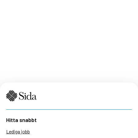
renewed attention. In 2025, Sida disbursed
approximately SEK 1.1 billion to contributions
addressing peace and security. This represents
about 5 per cent of Sida’s total evelopment
assistance
Hitta snabbt
Lediga jobb