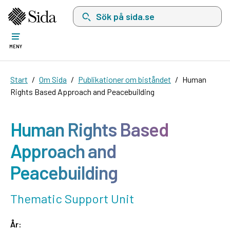
Sök på sida.se, sökförslag kommer att visas i 
MENY
Start
Om Sida
Publikationer om biståndet
Human
Rights Based Approach and Peacebuilding
Human Rights Based
Approach and
Peacebuilding
Thematic Support Unit
År: