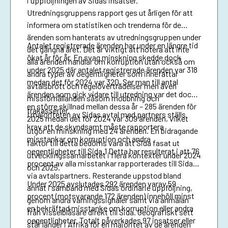
i uppföljningen av Sidas insatser.
Utredningsgruppens rapport ges ut årligen för att
informera om statistiken och trenderna för de
ärenden som hanterats av utredningsgruppen under
Antalet registrerade ärenden har under en längre tid
det gångna året. Det är viktigt att notera att inte
ökat år för år. En svag minskning skedde dock
alla ärenden handlar om korruption utan också om
under 2025 där antalet registrerade ärenden var 318
andra typer av oegentligheter som innefattar
medan det för 2024 var 320. Ser man till antal
avtalsbrott och regelöverträdelser men även
ärenden som gick vidare till utredning var det dock
missförhållanden såsom mobbning och
en större skillnad mellan dessa år – 285 ärenden för
trakasserier.
I majoriteten av Sidas avtal med partners ställs
2025 medan det för 2024 var 309 ärenden, vilket
krav att de skyndsamt måste rapportera
utgör en minskning med 24 ärenden. En bidragande
misstankar om korruption och andra
faktor till detta bedöms vara att Sida fasat ut
oegentligheter till Sida.1 Detta har resulterat i att 76
utvecklingssamarbetet i flera kontexter under 2024
procent av alla misstankar rapporterades till Sida
och 2025.
via avtalspartners. Resterande uppstod bland
Under 2025 avslutades 292 ärenden varav 59
annat i samband med Sidas ordinarie uppföljning,
procent (motsvarande 172 ärenden) innehöll minst
genom andra varningssignaler samt via anmälan
en bekräftad misstanke om korruption eller andra
från visselblåsare direkt till Sida. Geografiskt sett
oegentligheter. Totalt påverkades 97 insatser eller
står länder i Afrika för en majoritet av de ärenden