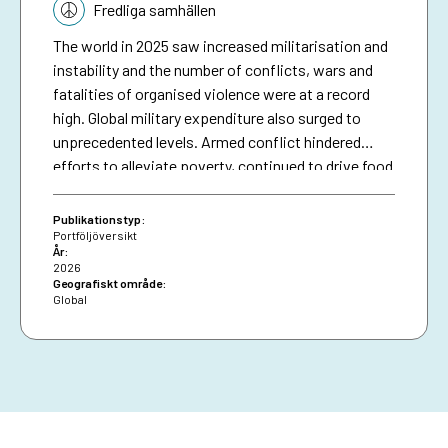
Tematik:
Fredliga samhällen
The world in 2025 saw increased militarisation and
instability and the number of conflicts, wars and
fatalities of organised violence were at a record
high. Global military expenditure also surged to
unprecedented levels. Armed conflict hindered
efforts to alleviate poverty, continued to drive food
and energy insecurity, and render climate goals
unattainable. Whereas fragility has become
Publikationstyp:
universal, OECD identified 61 states as
Portföljöversikt
År:
experiencing high or extreme levels of fragility.
2026
These contexts are home to 25 per cent of the
Geografiskt område:
Global
world’s population and 72 per cent of the world’s
extreme poor. They also generate and host the
majority of the world’s forcibly displaced. This
context, the cost of war, the cost-efficiency of
conflict prevention as well as the need for a
human-centered approach to security has received