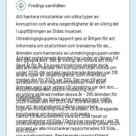
Fredliga samhällen
Att hantera misstankar om olika typer av
korruption och andra oegentligheter är en viktig del
i uppföljningen av Sidas insatser.
Utredningsgruppens rapport ges ut årligen för att
informera om statistiken och trenderna för de
ärenden som hanterats av utredningsgruppen under
Antalet registrerade ärenden har under en längre tid
det gångna året. Det är viktigt att notera att inte
ökat år för år. En svag minskning skedde dock
alla ärenden handlar om korruption utan också om
under 2025 där antalet registrerade ärenden var 318
andra typer av oegentligheter som innefattar
medan det för 2024 var 320. Ser man till antal
avtalsbrott och regelöverträdelser men även
ärenden som gick vidare till utredning var det dock
missförhållanden såsom mobbning och
en större skillnad mellan dessa år – 285 ärenden för
trakasserier.
I majoriteten av Sidas avtal med partners ställs
2025 medan det för 2024 var 309 ärenden, vilket
krav att de skyndsamt måste rapportera
utgör en minskning med 24 ärenden. En bidragande
misstankar om korruption och andra
faktor till detta bedöms vara att Sida fasat ut
oegentligheter till Sida.1 Detta har resulterat i att 76
utvecklingssamarbetet i flera kontexter under 2024
procent av alla misstankar rapporterades till Sida
och 2025.
via avtalspartners. Resterande uppstod bland