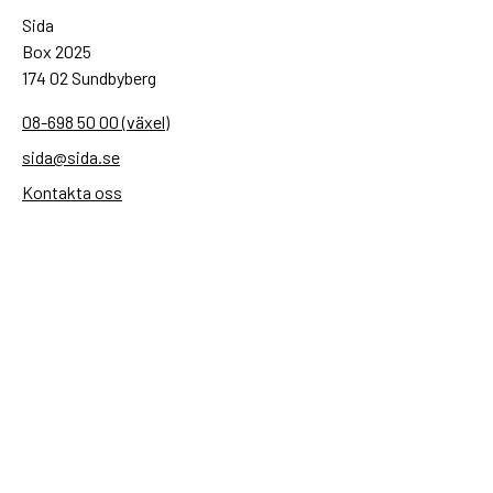
Sida
Box 2025
174 02 Sundbyberg
08-698 50 00 (växel)
sida@sida.se
Kontakta oss
Följ oss
Sida på BlueSky
Sida på Facebook
Sida på Instagram
Sida på Linkedin
Sida på Threads