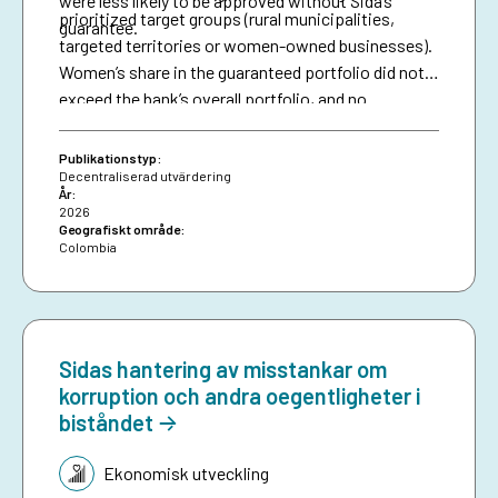
were less likely to be approved without Sida’s
prioritized target groups (rural municipalities,
guarantee.
targeted territories or women-owned businesses).
Women’s share in the guaranteed portfolio did not
exceed the bank’s overall portfolio, and no
attributable effects were identified on the
proportion of loans granted to women.
Publikationstyp:
Decentraliserad utvärdering
År:
2026
Geografiskt område:
Colombia
Sidas hantering av misstankar om
korruption och andra oegentligheter i
biståndet
Tematik:
Ekonomisk utveckling