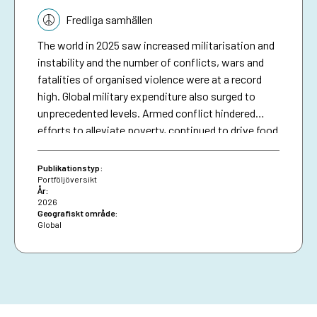
Tematik:
Fredliga samhällen
The world in 2025 saw increased militarisation and
instability and the number of conflicts, wars and
fatalities of organised violence were at a record
high. Global military expenditure also surged to
unprecedented levels. Armed conflict hindered
efforts to alleviate poverty, continued to drive food
and energy insecurity, and render climate goals
unattainable. Whereas fragility has become
Publikationstyp:
universal, OECD identified 61 states as
Portföljöversikt
År:
experiencing high or extreme levels of fragility.
2026
These contexts are home to 25 per cent of the
Geografiskt område:
Global
world’s population and 72 per cent of the world’s
extreme poor. They also generate and host the
majority of the world’s forcibly displaced. This
context, the cost of war, the cost-efficiency of
conflict prevention as well as the need for a
human-centered approach to security has received