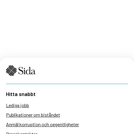
renewed attention. In 2025, Sida disbursed
approximately SEK 1.1 billion to contributions
addressing peace and security. This represents
about 5 per cent of Sida’s total evelopment
assistance
Hitta snabbt
Lediga jobb
Publikationer om biståndet
Anmäl korruption och oegentligheter
Presskontakter