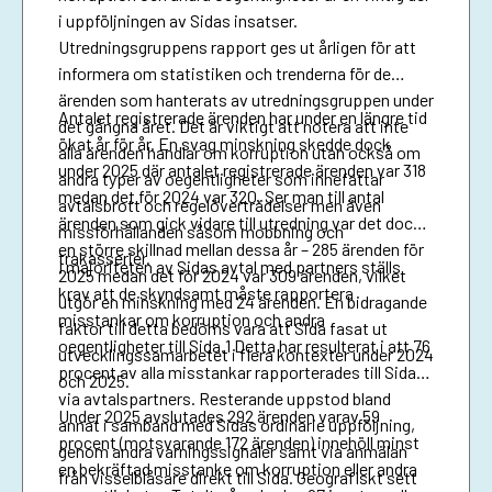
i uppföljningen av Sidas insatser.
Utredningsgruppens rapport ges ut årligen för att
informera om statistiken och trenderna för de
ärenden som hanterats av utredningsgruppen under
Antalet registrerade ärenden har under en längre tid
det gångna året. Det är viktigt att notera att inte
ökat år för år. En svag minskning skedde dock
alla ärenden handlar om korruption utan också om
under 2025 där antalet registrerade ärenden var 318
andra typer av oegentligheter som innefattar
medan det för 2024 var 320. Ser man till antal
avtalsbrott och regelöverträdelser men även
ärenden som gick vidare till utredning var det dock
missförhållanden såsom mobbning och
en större skillnad mellan dessa år – 285 ärenden för
trakasserier.
I majoriteten av Sidas avtal med partners ställs
2025 medan det för 2024 var 309 ärenden, vilket
krav att de skyndsamt måste rapportera
utgör en minskning med 24 ärenden. En bidragande
misstankar om korruption och andra
faktor till detta bedöms vara att Sida fasat ut
oegentligheter till Sida.1 Detta har resulterat i att 76
utvecklingssamarbetet i flera kontexter under 2024
procent av alla misstankar rapporterades till Sida
och 2025.
via avtalspartners. Resterande uppstod bland
Under 2025 avslutades 292 ärenden varav 59
annat i samband med Sidas ordinarie uppföljning,
procent (motsvarande 172 ärenden) innehöll minst
genom andra varningssignaler samt via anmälan
en bekräftad misstanke om korruption eller andra
från visselblåsare direkt till Sida. Geografiskt sett