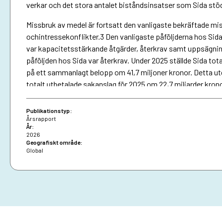
verkar och det stora antalet biståndsinsatser som Sida stöd
Missbruk av medel är fortsatt den vanligaste bekräftade miss
ochintressekonflikter.3 Den vanligaste påföljderna hos Si
var kapacitetsstärkande åtgärder, återkrav samt uppsägning
påföljden hos Sida var återkrav. Under 2025 ställde Sida tota
på ett sammanlagt belopp om 41,7 miljoner kronor. Detta ut
totalt utbetalade sakanslag för 2025 om 22,7 miljarder kron
mellan ett högsta belopp på ca 15 miljoner kronor och ett lä
Publikationstyp:
Årsrapport
År:
2026
Geografiskt område:
Global