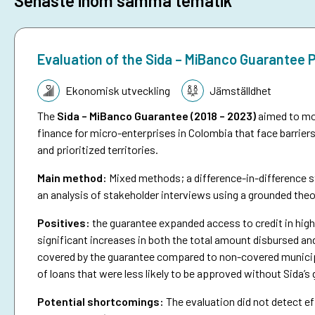
Senaste inom samma tematik
Evaluation of the Sida – MiBanco Guarantee
Tematik:
Ekonomisk utveckling
Jämställdhet
The
Sida – MiBanco Guarantee (2018 – 2023)
aimed to mob
finance for micro-enterprises in Colombia that face barriers
and prioritized territories.
Main method:
Mixed methods; a difference-in-difference st
an analysis of stakeholder interviews using a grounded the
Positives:
the guarantee expanded access to credit in highe
significant increases in both the total amount disbursed an
covered by the guarantee compared to non-covered municipa
of loans that were less likely to be approved without Sida’s
Potential shortcomings:
The evaluation did not detect ef