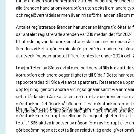
för de ärenden som hanterats av utredningsgruppen under det
alla ärenden handlar om korruption utan också om andra typ
och regelöverträdelser men även missförhållanden såsom m
Antalet registrerade ärenden har under en längre tid ökat å
där antalet registrerade ärenden var 318 medan det för 2024 
till utredning var det dock en större skillnad mellan dessa å
ärenden, vilket utgör en minskning med 24 ärenden. En bidra
ut utvecklingssamarbetet i flera kontexter under 2024 och 
I majoriteten av Sidas avtal med partners ställs krav att
korruption och andra oegentligheter till Sida.1 Detta har resu
rapporterades till Sida via avtalspartners. Resterande upp
uppföljning, genom andra varningssignaler samt via anmälan f
sett står länder i Afrika för en majoritet av de ärenden som 
misstankar. Det är också här som flest misstankar rapporter
Under 2025 avslutades 292 ärenden varav 59 procent (motsv
betydande del av Sidas sakanslag går till de afrikanska lände
misstanke om korruption eller andra oegentligheter. Totalt 
totalt 1 636 aktiva insatser av någon form av korrupt eller 
gör bedömningen att detta är en relativt låg andel givet omf