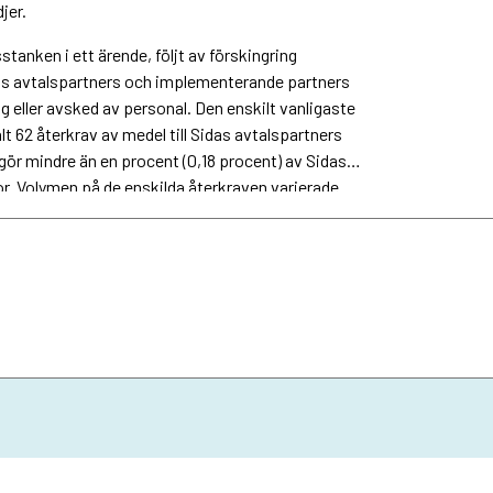
jer.
tanken i ett ärende, följt av förskingring
das avtalspartners och implementerande partners
 eller avsked av personal. Den enskilt vanligaste
lt 62 återkrav av medel till Sidas avtalspartners
gör mindre än en procent (0,18 procent) av Sidas
or. Volymen på de enskilda återkraven varierade
gsta belopp på 150 kronor.