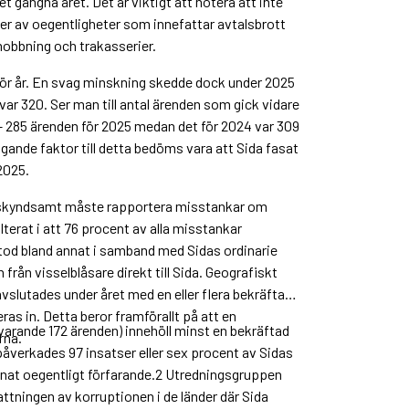
 gångna året. Det är viktigt att notera att inte
er av oegentligheter som innefattar avtalsbrott
obbning och trakasserier.
r för år. En svag minskning skedde dock under 2025
var 320. Ser man till antal ärenden som gick vidare
r – 285 ärenden för 2025 medan det för 2024 var 309
gande faktor till detta bedöms vara att Sida fasat
2025.
 de skyndsamt måste rapportera misstankar om
lterat i att 76 procent av alla misstankar
stod bland annat i samband med Sidas ordinarie
rån visselblåsare direkt till Sida. Geografiskt
avslutades under året med en eller flera bekräftade
as in. Detta beror framförallt på att en
arande 172 ärenden) innehöll minst en bekräftad
rna.
påverkades 97 insatser eller sex procent av Sidas
annat oegentligt förfarande.2 Utredningsgruppen
attningen av korruptionen i de länder där Sida