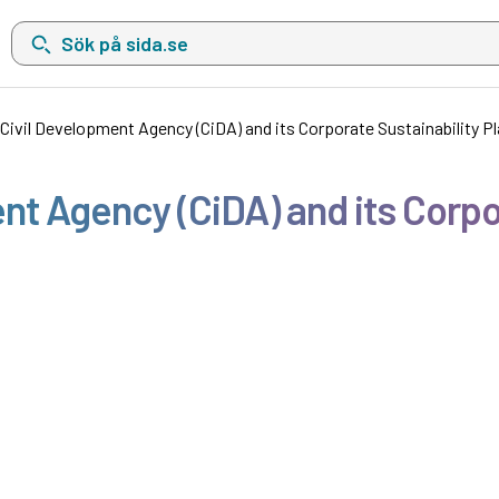
Sök på sida.se, sökförslag kommer att visas i en lista under sökfä
 Civil Development Agency (CiDA) and its Corporate Sustainability P
nt Agency (CiDA) and its Corpo