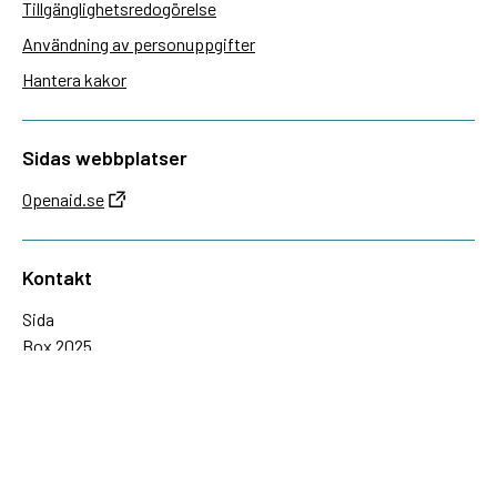
Tillgänglighetsredogörelse
Användning av personuppgifter
Hantera kakor
Sidas webbplatser
Openaid.se
Kontakt
Sida
Box 2025
174 02 Sundbyberg
08-698 50 00 (växel)
sida@sida.se
Kontakta oss