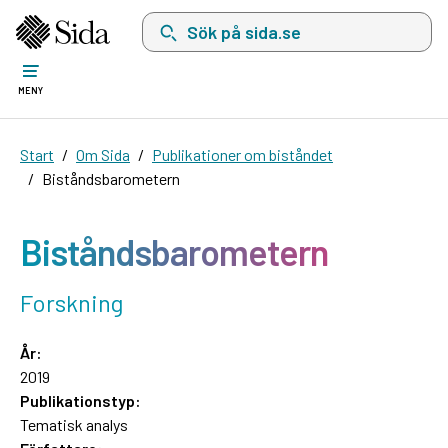
Sök på sida.se, sökförslag kommer att visas i 
MENY
Start
Om Sida
Publikationer om biståndet
Biståndsbarometern
Biståndsbarometern
Forskning
År:
2019
Publikationstyp:
Tematisk analys