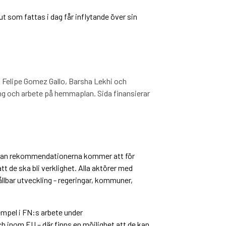
t som fattas i dag får inflytande över sin
Felipe Gomez Gallo, Barsha Lekhi och
ng och arbete på hemmaplan. Sida finansierar
erkan rekommendationerna kommer att för
 de ska bli verklighet. Alla aktörer med
ållbar utveckling - regeringar, kommuner,
empel i FN:s arbete under
inom EU – där finns en möjlighet att de kan