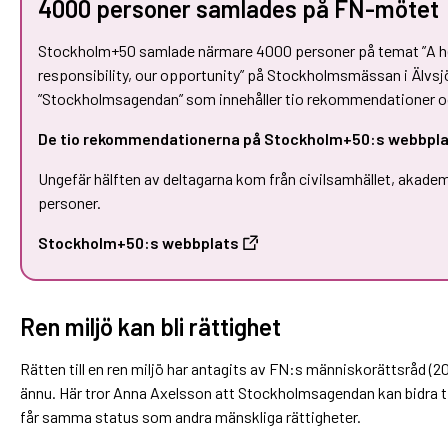
4000 personer samlades på FN-mötet
Stockholm+50 samlade närmare 4000 personer på temat ”A healt
responsibility, our opportunity” på Stockholmsmässan i Älvsjö
”Stockholmsagendan” som innehåller tio rekommendationer och 
De tio rekommendationerna på Stockholm+50:s webbpl
Ungefär hälften av deltagarna kom från civilsamhället, akadem
personer.
Stockholm+50:s webbplats
Ren miljö kan bli rättighet
Rätten till en ren miljö har antagits av FN:s människorättsråd (2
ännu. Här tror Anna Axelsson att Stockholmsagendan kan bidra ti
får samma status som andra mänskliga rättigheter.