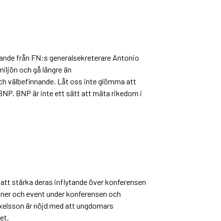
alande från FN:s generalsekreterare Antonio
iljön och gå längre än
h välbefinnande. Låt oss inte glömma att
 BNP. BNP är inte ett sätt att mäta rikedom i
 att stärka deras inflytande över konferensen
ioner och event under konferensen och
xelsson är nöjd med att ungdomars
et.