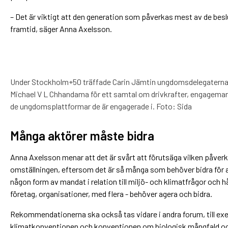
– Det är viktigt att den generation som påverkas mest av de beslu
framtid, säger Anna Axelsson.
Under Stockholm+50 träffade Carin Jämtin ungdomsdelegaterna 
Michael V L Chhandama för ett samtal om drivkrafter, engagema
de ungdomsplattformar de är engagerade i. Foto: Sida
Många aktörer måste bidra
Anna Axelsson menar att det är svårt att förutsäga vilken påv
omställningen, eftersom det är så många som behöver bidra för att
någon form av mandat i relation till miljö- och klimatfrågor och h
företag, organisationer, med flera - behöver agera och bidra.
Rekommendationerna ska också tas vidare i andra forum, till ex
klimatkonventionen och konventionen om biologisk mångfald och 