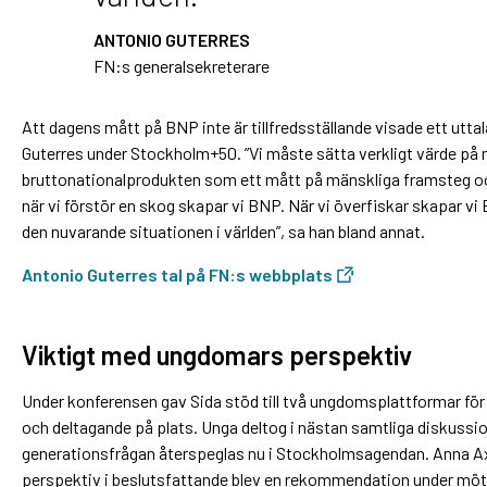
ANTONIO GUTERRES
FN:s generalsekreterare
Att dagens mått på BNP inte är tillfredsställande visade ett utt
Guterres under Stockholm+50. ”Vi måste sätta verkligt värde på m
bruttonationalprodukten som ett mått på mänskliga framsteg oc
när vi förstör en skog skapar vi BNP. När vi överfiskar skapar vi
den nuvarande situationen i världen”, sa han bland annat.
Antonio Guterres tal på FN:s webbplats
Viktigt med ungdomars perspektiv
Under konferensen gav Sida stöd till två ungdomsplattformar för
och deltagande på plats. Unga deltog i nästan samtliga diskuss
generationsfrågan återspeglas nu i Stockholmsagendan. Anna A
perspektiv i beslutsfattande blev en rekommendation under möt