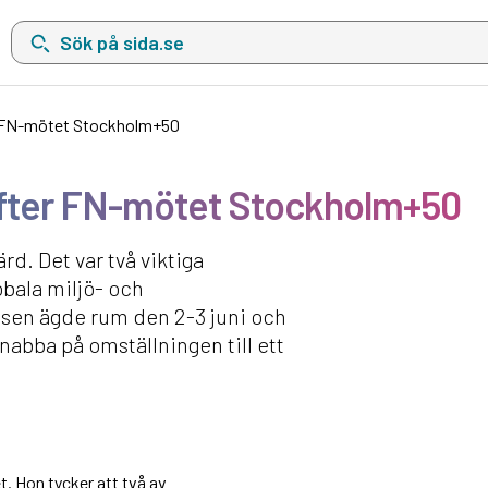
Sök på sida.se, sökförslag kommer att visas i en lista under sökfä
r FN-mötet Stockholm+50
fter FN-mötet Stockholm+50
ärd. Det var två viktiga
bala miljö- och
sen ägde rum den 2-3 juni och
bba på omställningen till ett
. Hon tycker att två av