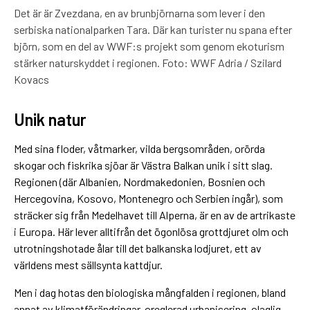
Det är är Zvezdana, en av brunbjörnarna som lever i den
serbiska nationalparken Tara. Där kan turister nu spana efter
björn, som en del av WWF:s projekt som genom ekoturism
stärker naturskyddet i regionen. Foto: WWF Adria / Szilard
Kovacs
Unik natur
Med sina floder, våtmarker, vilda bergsområden, orörda
skogar och fiskrika sjöar är Västra Balkan unik i sitt slag.
Regionen (där Albanien, Nordmakedonien, Bosnien och
Hercegovina, Kosovo, Montenegro och Serbien ingår), som
sträcker sig från Medelhavet till Alperna, är en av de artrikaste
i Europa. Här lever alltifrån det ögonlösa grottdjuret olm och
utrotningshotade ålar till det balkanska lodjuret, ett av
världens mest sällsynta kattdjur.
Men i dag hotas den biologiska mångfalden i regionen, bland
annat av klimatförändringar, oreglerad urbanisering, olaglig