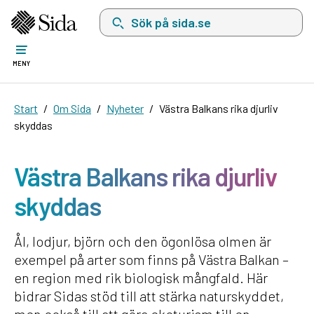
Sök på sida.se, sökförslag kommer att visas i 
MENY
Start
Om Sida
Nyheter
Västra Balkans rika djurliv
skyddas
Västra Balkans rika djurliv
skyddas
Ål, lodjur, björn och den ögonlösa olmen är
exempel på arter som finns på Västra Balkan –
en region med rik biologisk mångfald. Här
bidrar Sidas stöd till att stärka naturskyddet,
men också till att göra ekoturism till en