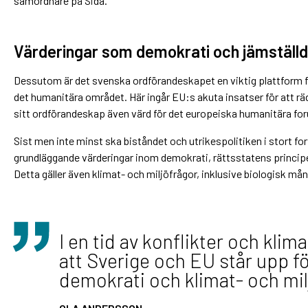
samordnare på Sida.
Värderingar som demokrati och jämställd
Dessutom är det svenska ordförandeskapet en viktig plattform för
det humanitära området. Här ingår EU:s akuta insatser för att räd
sitt ordförandeskap även värd för det europeiska humanitära fo
Sist men inte minst ska biståndet och utrikespolitiken i stort f
grundläggande värderingar inom demokrati, rättsstatens principe
Detta gäller även klimat- och miljöfrågor, inklusive biologisk mån
I en tid av konflikter och klima
att Sverige och EU står upp fö
demokrati och klimat- och mil