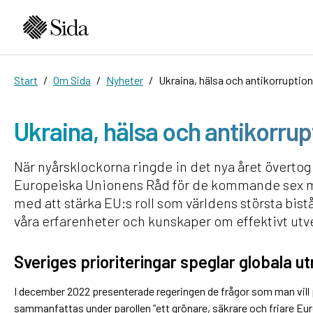
Start
Om Sida
Nyheter
Ukraina, hälsa och antikorruptio
Ukraina, hälsa och antikorru
När nyårsklockorna ringde in det nya året överto
Europeiska Unionens Råd för de kommande sex må
med att stärka EU:s roll som världens största bi
våra erfarenheter och kunskaper om effektivt ut
Sveriges prioriteringar speglar globala u
I december 2022 presenterade regeringen de frågor som man vill 
sammanfattas under parollen ”ett grönare, säkrare och friare Eur