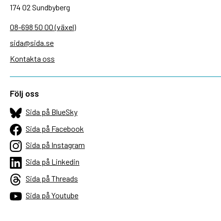
174 02 Sundbyberg
08-698 50 00 (växel)
sida@sida.se
Kontakta oss
Följ oss
Sida på BlueSky
Sida på Facebook
Sida på Instagram
Sida på Linkedin
Sida på Threads
Sida på Youtube