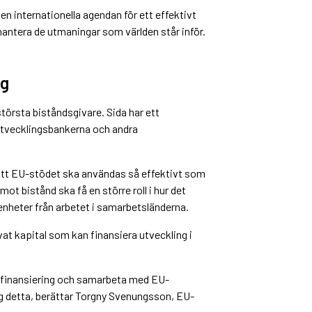
n internationella agendan för ett effektivt
hantera de utmaningar som världen står inför.
ng
 största biståndsgivare. Sida har ett
vecklingsbankerna och andra
att EU-stödet ska användas så effektivt som
ot bistånd ska få en större roll i hur det
nheter från arbetet i samarbetsländerna.
at kapital som kan finansiera utveckling i
gsfinansiering och samarbeta med EU-
 detta, berättar Torgny Svenungsson, EU-