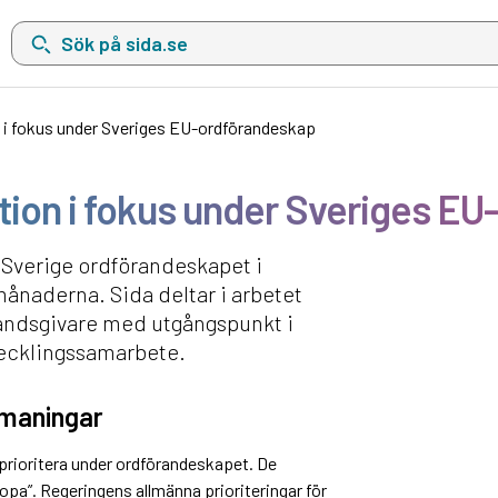
Sök på sida.se, sökförslag kommer att visas i en lista under sökfä
n i fokus under Sveriges EU-ordförandeskap
ption i fokus under Sveriges E
g Sverige ordförandeskapet i
naderna. Sida deltar i arbetet
ståndsgivare med utgångspunkt i
vecklingssamarbete.
tmaningar
prioritera under ordförandeskapet. De
opa”. Regeringens allmänna prioriteringar för