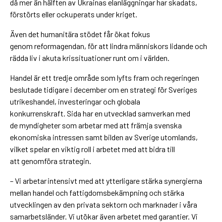
då mer än hälften av Ukrainas elanläggningar har skadats,
förstörts eller ockuperats under kriget.
Även det humanitära stödet får ökat fokus
genom reformagendan, för att lindra människors lidande och
rädda liv i akuta krissituationer runt om i världen.
Handel är ett tredje område som lyfts fram och regeringen
beslutade tidigare i december om en strategi för Sveriges
utrikeshandel, investeringar och globala
konkurrenskraft. Sida har en utvecklad samverkan med
de myndigheter som arbetar med att främja svenska
ekonomiska intressen samt bilden av Sverige utomlands,
vilket spelar en viktig roll i arbetet med att bidra till
att genomföra strategin.
– Vi arbetar intensivt med att ytterligare stärka synergierna
mellan handel och fattigdomsbekämpning och stärka
utvecklingen av den privata sektorn och marknader i våra
samarbetsländer. Vi utökar även arbetet med garantier. Vi