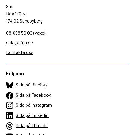
Sida
Box 2025
174 02 Sundbyberg
08-698 50 00 (växel)
sida@sida.se
Kontakta oss
Följ oss
Sida på BlueSky
Sida på Facebook
Sida på Instagram
Sida på Linkedin
Sida på Threads