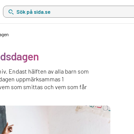
Sök på sida.se, sökförslag kommer att visas i en lista under sökfä
dagen
aidsdagen
hiv. Endast hälften av alla barn som
idsdagen uppmärksammas 1
i vem som smittas och vem som får