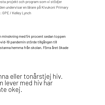
lesta projekt och program som vi stödjer
lden undervisar en lärare på Kivukoni Primary
o: GPE / Kelley Lynch
r en minskning med 54 procent sedan toppen
vid-19 pandemin störde tillgången till
es stanna hemma från skolan. Förra året ökade
a eller tonårstjej hiv.
m lever med hiv har
nte okej.