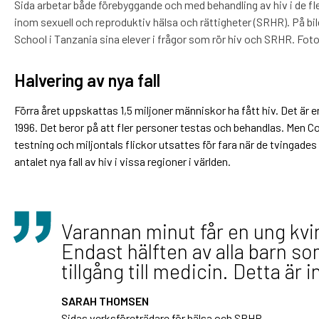
Sida arbetar både förebyggande och med behandling av hiv i de f
inom sexuell och reproduktiv hälsa och rättigheter (SRHR). På bi
School i Tanzania sina elever i frågor som rör hiv och SRHR. Fot
Halvering av nya fall
Förra året uppskattas 1,5 miljoner människor ha fått hiv. Det ä
1996. Det beror på att fler personer testas och behandlas. Men Co
testning och miljontals flickor utsattes för fara när de tvingad
antalet nya fall av hiv i vissa regioner i världen.
Varannan minut får en ung kvinn
Endast hälften av alla barn so
tillgång till medicin. Detta är i
SARAH THOMSEN
Sidas verksföreträdare för hälsa och SRHR