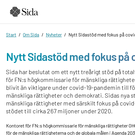
Start
Om Sida
Nyheter
Nytt Sidastöd med fokus på covid-
Nytt Sidastöd med fokus på co
Sida har beslutat om ett nytt treårigt stöd på total
för FN:s högkommissarie för mänskliga rättighet
blivit än viktigare under covid-19-pandemin till f
mänskliga rättigheter och demokrati. Sidas nya s
mänskliga rättigheter med särskilt fokus på covid
stödet till cirka 267 miljoner under 2020.
Kontoret för FN:s högkommissarie för mänskliga rättigheter OHCH
för de mänskliga rättigheterna och de globala målen i Agenda 20