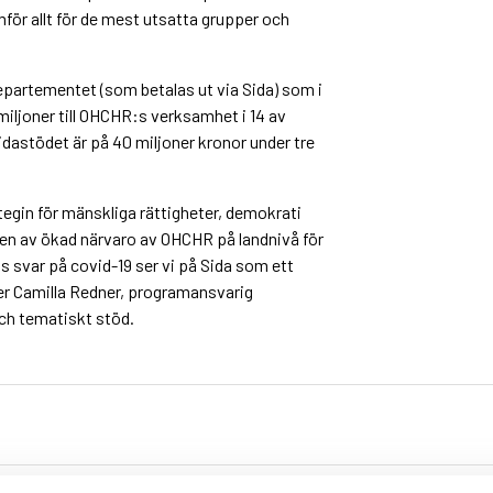
mför allt för de mest utsatta grupper och
.
epartementet (som betalas ut via Sida) som i
 miljoner till OHCHR:s verksamhet i 14 av
dastödet är på 40 miljoner kronor under tre
tegin för mänskliga rättigheter, demokrati
kten av ökad närvaro av OHCHR på landnivå för
s svar på covid-19 ser vi på Sida som ett
ger Camilla Redner, programansvarig
och tematiskt stöd.