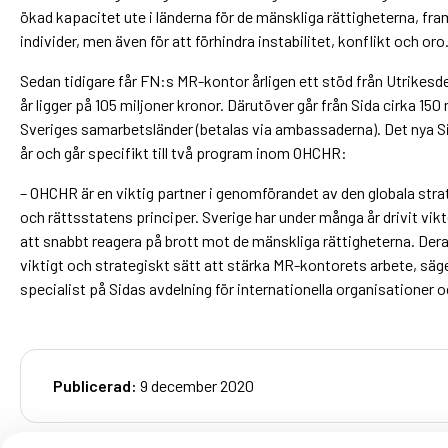
ökad kapacitet ute i länderna för de mänskliga rättigheterna, fra
individer, men även för att förhindra instabilitet, konflikt och oro
Sedan tidigare får FN:s MR-kontor årligen ett stöd från Utrikesd
år ligger på 105 miljoner kronor. Därutöver går från Sida cirka 150
Sveriges samarbetsländer (betalas via ambassaderna). Det nya Si
år och går specifikt till två program inom OHCHR:
– OHCHR är en viktig partner i genomförandet av den globala stra
och rättsstatens principer. Sverige har under många år drivit vi
att snabbt reagera på brott mot de mänskliga rättigheterna. Dera
viktigt och strategiskt sätt att stärka MR-kontorets arbete, sä
specialist på Sidas avdelning för internationella organisationer 
Publicerad:
9 december 2020