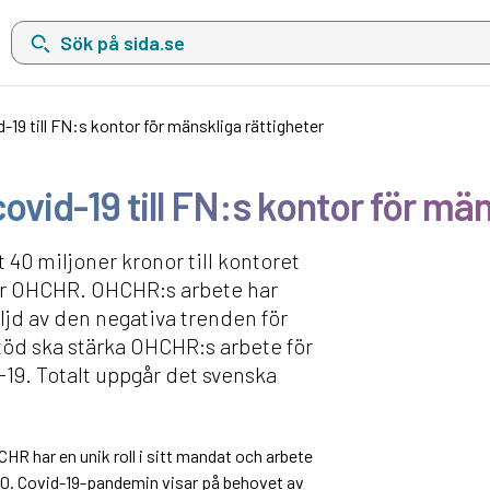
Sök på sida.se, sökförslag kommer att visas i en lista under sökfä
19 till FN:s kontor för mänskliga rättigheter
vid-19 till FN:s kontor för män
t 40 miljoner kronor till kontoret
er OHCHR. OHCHR:s arbete har
öljd av den negativa trenden för
töd ska stärka OHCHR:s arbete för
-19. Totalt uppgår det svenska
R har en unik roll i sitt mandat och arbete
30. Covid-19-pandemin visar på behovet av