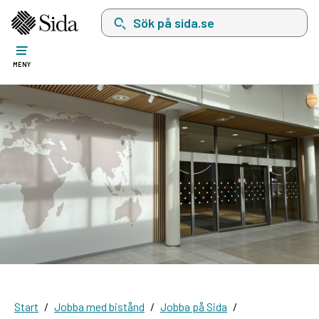
Sök på sida.se, sökförslag kommer att visas i 
MENY
Start
Jobba med bistånd
Jobba på Sida