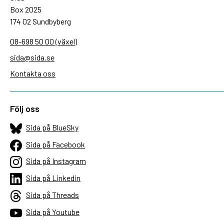
Box 2025
174 02 Sundbyberg
08-698 50 00 (växel)
sida@sida.se
Kontakta oss
Följ oss
Sida på BlueSky
Sida på Facebook
Sida på Instagram
Sida på Linkedin
Sida på Threads
Sida på Youtube