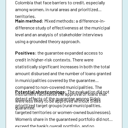
Colombia that face barriers to credit, especially
among women, in rural areas and prioritized
territories.
Main method:
Mixed methods; a difference-in-
difference study of effectiveness at the municipal
level and an analysis of stakeholder interviews
using a grounded theory approach.
Positives:
the guarantee expanded access to
credit in higher-risk contexts. There were
statistically significant increases in both the total
amount disbursed and the number of loans granted
in municipalities covered by the guarantee
compared to non-covered municipalities. The
Potential shortcomings:
The evaluation did not
instrument facilitated the approval of loans that
detect effects of the guarantee among Sida’s
were less likely to be approved without Sida’s
prioritized target groups (rural municipalities,
guarantee.
targeted territories or women-owned businesses).
Women’s share in the guaranteed portfolio did not
exceed the bank’s overall portfolio, and no