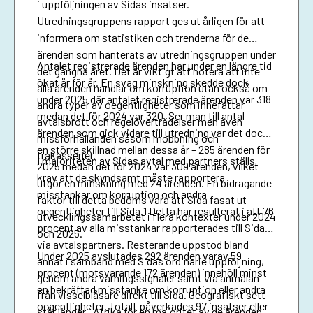
i uppföljningen av Sidas insatser.
Utredningsgruppens rapport ges ut årligen för att
informera om statistiken och trenderna för de
ärenden som hanterats av utredningsgruppen under
Antalet registrerade ärenden har under en längre tid
det gångna året. Det är viktigt att notera att inte
ökat år för år. En svag minskning skedde dock
alla ärenden handlar om korruption utan också om
under 2025 där antalet registrerade ärenden var 318
andra typer av oegentligheter som innefattar
medan det för 2024 var 320. Ser man till antal
avtalsbrott och regelöverträdelser men även
ärenden som gick vidare till utredning var det dock
missförhållanden såsom mobbning och
en större skillnad mellan dessa år – 285 ärenden för
trakasserier.
I majoriteten av Sidas avtal med partners ställs
2025 medan det för 2024 var 309 ärenden, vilket
krav att de skyndsamt måste rapportera
utgör en minskning med 24 ärenden. En bidragande
misstankar om korruption och andra
faktor till detta bedöms vara att Sida fasat ut
oegentligheter till Sida.1 Detta har resulterat i att 76
utvecklingssamarbetet i flera kontexter under 2024
procent av alla misstankar rapporterades till Sida
och 2025.
via avtalspartners. Resterande uppstod bland
Under 2025 avslutades 292 ärenden varav 59
annat i samband med Sidas ordinarie uppföljning,
procent (motsvarande 172 ärenden) innehöll minst
genom andra varningssignaler samt via anmälan
en bekräftad misstanke om korruption eller andra
från visselblåsare direkt till Sida. Geografiskt sett
oegentligheter. Totalt påverkades 97 insatser eller
står länder i Afrika för en majoritet av de ärenden