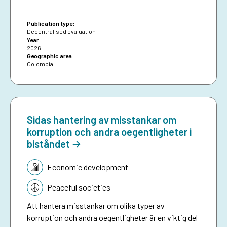
attributable effects were identified on the
proportion of loans granted to women.
Publication type:
Decentralised evaluation
Year:
2026
Geographic area:
Colombia
Sidas hantering av misstankar om
korruption och andra oegentligheter i
biståndet
Topic:
Economic development
Peaceful societies
Att hantera misstankar om olika typer av
korruption och andra oegentligheter är en viktig del