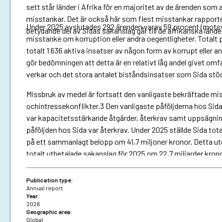
sett står länder i Afrika för en majoritet av de ärenden som 
misstankar. Det är också här som flest misstankar rapporter
Under 2025 avslutades 292 ärenden varav 59 procent (motsv
betydande del av Sidas sakanslag går till de afrikanska lände
misstanke om korruption eller andra oegentligheter. Totalt 
totalt 1 636 aktiva insatser av någon form av korrupt eller 
gör bedömningen att detta är en relativt låg andel givet omf
verkar och det stora antalet biståndsinsatser som Sida stöd
Missbruk av medel är fortsatt den vanligaste bekräftade miss
ochintressekonflikter.3 Den vanligaste påföljderna hos Si
var kapacitetsstärkande åtgärder, återkrav samt uppsägning
påföljden hos Sida var återkrav. Under 2025 ställde Sida tota
på ett sammanlagt belopp om 41,7 miljoner kronor. Detta ut
totalt utbetalade sakanslag för 2025 om 22,7 miljarder kron
mellan ett högsta belopp på ca 15 miljoner kronor och ett lä
Publication type:
Annual report
Year:
2026
Geographic area:
Global