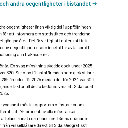
och andra oegentligheter i biståndet
a oegentligheter är en viktig del i uppföljningen
n för att informera om statistiken och trenderna
 gångna året. Det är viktigt att notera att inte
er av oegentligheter som innefattar avtalsbrott
obbning och trakasserier.
r för år. En svag minskning skedde dock under 2025
var 320. Ser man till antal ärenden som gick vidare
r – 285 ärenden för 2025 medan det för 2024 var 309
gande faktor till detta bedöms vara att Sida fasat
2025.
 de skyndsamt måste rapportera misstankar om
lterat i att 76 procent av alla misstankar
stod bland annat i samband med Sidas ordinarie
rån visselblåsare direkt till Sida. Geografiskt