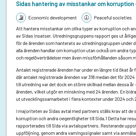
Sidas hantering av misstankar om korruption 
Topic:
Economic development
Peaceful societies
Att hantera misstankar om olika typer av korruption och andr
av Sidas insatser. Utredningsgruppens rapport ges ut årlige
för de ärenden som hanterats av utredningsgruppen under det
alla ärenden handlar om korruption utan också om andra typ
och regelöverträdelser men även missförhållanden såsom m
Antalet registrerade ärenden har under en längre tid ökat å
där antalet registrerade ärenden var 318 medan det för 2024 
till utredning var det dock en större skillnad mellan dessa å
ärenden, vilket utgör en minskning med 24 ärenden. En bidra
ut utvecklingssamarbetet i flera kontexter under 2024 och 
I majoriteten av Sidas avtal med partners ställs krav att
korruption och andra oegentligheter till Sida.1 Detta har resu
rapporterades till Sida via avtalspartners. Resterande upp
uppföljning, genom andra varningssignaler samt via anmälan f