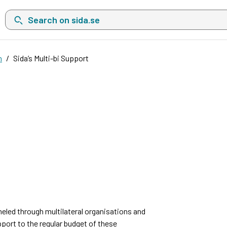
Search on sida.se, a list with search suggestions will show belo
n
Sida’s Multi-bi Support
eled through multilateral organisations and
pport to the regular budget of these