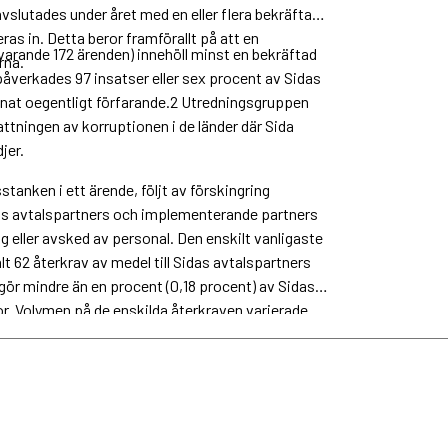
avslutades under året med en eller flera bekräftade
as in. Detta beror framförallt på att en
arande 172 ärenden) innehöll minst en bekräftad
rna.
påverkades 97 insatser eller sex procent av Sidas
annat oegentligt förfarande.2 Utredningsgruppen
attningen av korruptionen i de länder där Sida
jer.
tanken i ett ärende, följt av förskingring
das avtalspartners och implementerande partners
 eller avsked av personal. Den enskilt vanligaste
lt 62 återkrav av medel till Sidas avtalspartners
gör mindre än en procent (0,18 procent) av Sidas
or. Volymen på de enskilda återkraven varierade
gsta belopp på 150 kronor.