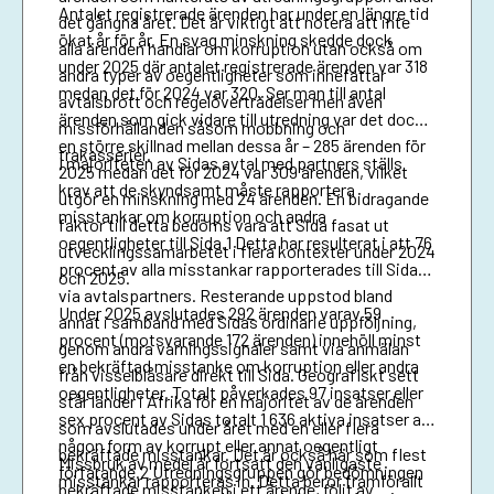
Antalet registrerade ärenden har under en längre tid
det gångna året. Det är viktigt att notera att inte
ökat år för år. En svag minskning skedde dock
alla ärenden handlar om korruption utan också om
under 2025 där antalet registrerade ärenden var 318
andra typer av oegentligheter som innefattar
medan det för 2024 var 320. Ser man till antal
avtalsbrott och regelöverträdelser men även
ärenden som gick vidare till utredning var det dock
missförhållanden såsom mobbning och
en större skillnad mellan dessa år – 285 ärenden för
trakasserier.
I majoriteten av Sidas avtal med partners ställs
2025 medan det för 2024 var 309 ärenden, vilket
krav att de skyndsamt måste rapportera
utgör en minskning med 24 ärenden. En bidragande
misstankar om korruption och andra
faktor till detta bedöms vara att Sida fasat ut
oegentligheter till Sida.1 Detta har resulterat i att 76
utvecklingssamarbetet i flera kontexter under 2024
procent av alla misstankar rapporterades till Sida
och 2025.
via avtalspartners. Resterande uppstod bland
Under 2025 avslutades 292 ärenden varav 59
annat i samband med Sidas ordinarie uppföljning,
procent (motsvarande 172 ärenden) innehöll minst
genom andra varningssignaler samt via anmälan
en bekräftad misstanke om korruption eller andra
från visselblåsare direkt till Sida. Geografiskt sett
oegentligheter. Totalt påverkades 97 insatser eller
står länder i Afrika för en majoritet av de ärenden
sex procent av Sidas totalt 1 636 aktiva insatser av
som avslutades under året med en eller flera
någon form av korrupt eller annat oegentligt
bekräftade misstankar. Det är också här som flest
Missbruk av medel är fortsatt den vanligaste
förfarande.2 Utredningsgruppen gör bedömningen
misstankar rapporteras in. Detta beror framförallt
bekräftade misstanken i ett ärende, följt av