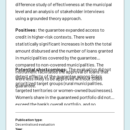
difference study of effectiveness at the municipal
level and an analysis of stakeholder interviews
using a grounded theory approach.
Positives:
the guarantee expanded access to
credit in higher-risk contexts. There were
statistically significant increases in both the total
amount disbursed and the number of loans granted
in municipalities covered by the guarantee
compared to non-covered municipalities. The
Potential shortcomings:
The evaluation did not
instrument facilitated the approval of loans that
detect effects of the guarantee among Sida’s
were less likely to be approved without Sida’s
prioritized target groups (rural municipalities,
guarantee.
targeted territories or women-owned businesses).
Women’s share in the guaranteed portfolio did not
exceed the bank’s overall portfolio, and no
attributable effects were identified on the
proportion of loans granted to women.
Publication type:
Decentralised evaluation
Year: