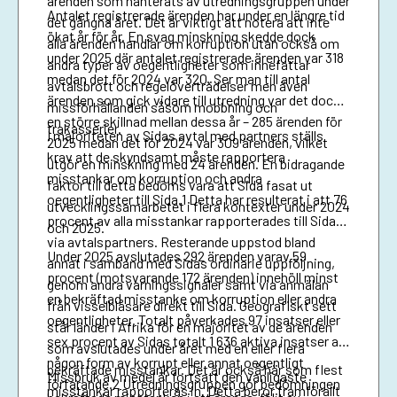
ärenden som hanterats av utredningsgruppen under
Antalet registrerade ärenden har under en längre tid
det gångna året. Det är viktigt att notera att inte
ökat år för år. En svag minskning skedde dock
alla ärenden handlar om korruption utan också om
under 2025 där antalet registrerade ärenden var 318
andra typer av oegentligheter som innefattar
medan det för 2024 var 320. Ser man till antal
avtalsbrott och regelöverträdelser men även
ärenden som gick vidare till utredning var det dock
missförhållanden såsom mobbning och
en större skillnad mellan dessa år – 285 ärenden för
trakasserier.
I majoriteten av Sidas avtal med partners ställs
2025 medan det för 2024 var 309 ärenden, vilket
krav att de skyndsamt måste rapportera
utgör en minskning med 24 ärenden. En bidragande
misstankar om korruption och andra
faktor till detta bedöms vara att Sida fasat ut
oegentligheter till Sida.1 Detta har resulterat i att 76
utvecklingssamarbetet i flera kontexter under 2024
procent av alla misstankar rapporterades till Sida
och 2025.
via avtalspartners. Resterande uppstod bland
Under 2025 avslutades 292 ärenden varav 59
annat i samband med Sidas ordinarie uppföljning,
procent (motsvarande 172 ärenden) innehöll minst
genom andra varningssignaler samt via anmälan
en bekräftad misstanke om korruption eller andra
från visselblåsare direkt till Sida. Geografiskt sett
oegentligheter. Totalt påverkades 97 insatser eller
står länder i Afrika för en majoritet av de ärenden
sex procent av Sidas totalt 1 636 aktiva insatser av
som avslutades under året med en eller flera
någon form av korrupt eller annat oegentligt
bekräftade misstankar. Det är också här som flest
Missbruk av medel är fortsatt den vanligaste
förfarande.2 Utredningsgruppen gör bedömningen
misstankar rapporteras in. Detta beror framförallt