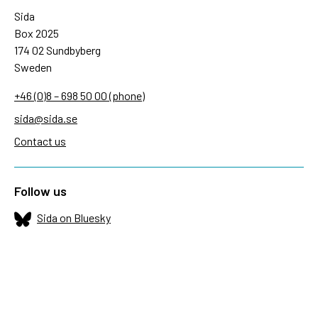
Sida
Box 2025
174 02 Sundbyberg
Sweden
+46 (0)8 – 698 50 00 (phone)
sida@sida.se
Contact us
Follow us
Sida on Bluesky
Sida on Facebook
Sida on Instagram
Sida on Linkedin
Sida on Threads