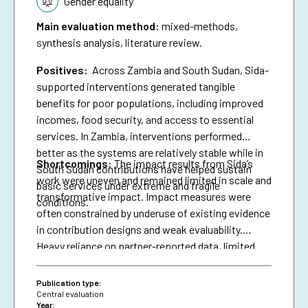
Gender equality
Main evaluation method
:
mixed-methods,
synthesis analysis, literature review.
Positives:
Across Zambia and South Sudan, Sida-
supported interventions generated tangible
benefits for poor populations, including improved
incomes, food security, and access to essential
services. In Zambia, interventions performed
better as the systems are relatively stable while in
Shortcomings
:
The impact results from Sida’s
South Sudan contributions have helped sustain
work were uneven and remained limited in scale and
basic services under extreme and fragile
transformative impact. Impact measures were
conditions.
often constrained by underuse of existing evidence
in contribution designs and weak evaluability.
Heavy reliance on partner-reported data, limited
triangulation, and insufficient use of national data
systems further created a verification gap and
Publication type:
constrained deeper analysis.
Central evaluation
Year: