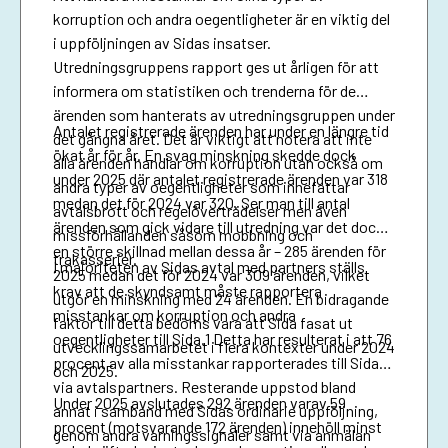
korruption och andra oegentligheter är en viktig del
i uppföljningen av Sidas insatser.
Utredningsgruppens rapport ges ut årligen för att
informera om statistiken och trenderna för de
ärenden som hanterats av utredningsgruppen under
Antalet registrerade ärenden har under en längre tid
det gångna året. Det är viktigt att notera att inte
ökat år för år. En svag minskning skedde dock
alla ärenden handlar om korruption utan också om
under 2025 där antalet registrerade ärenden var 318
andra typer av oegentligheter som innefattar
medan det för 2024 var 320. Ser man till antal
avtalsbrott och regelöverträdelser men även
ärenden som gick vidare till utredning var det dock
missförhållanden såsom mobbning och
en större skillnad mellan dessa år – 285 ärenden för
trakasserier.
I majoriteten av Sidas avtal med partners ställs
2025 medan det för 2024 var 309 ärenden, vilket
krav att de skyndsamt måste rapportera
utgör en minskning med 24 ärenden. En bidragande
misstankar om korruption och andra
faktor till detta bedöms vara att Sida fasat ut
oegentligheter till Sida.1 Detta har resulterat i att 76
utvecklingssamarbetet i flera kontexter under 2024
procent av alla misstankar rapporterades till Sida
och 2025.
via avtalspartners. Resterande uppstod bland
Under 2025 avslutades 292 ärenden varav 59
annat i samband med Sidas ordinarie uppföljning,
procent (motsvarande 172 ärenden) innehöll minst
genom andra varningssignaler samt via anmälan