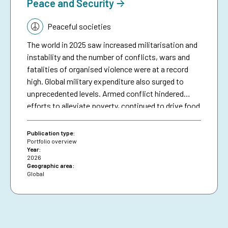
lägsta belopp på 150 kronor.
Peace and Security
Topic:
Peaceful societies
The world in 2025 saw increased militarisation and
instability and the number of conflicts, wars and
fatalities of organised violence were at a record
high. Global military expenditure also surged to
unprecedented levels. Armed conflict hindered
efforts to alleviate poverty, continued to drive food
and energy insecurity, and render climate goals
unattainable. Whereas fragility has become
Publication type:
universal, OECD identified 61 states as
Portfolio overview
Year:
experiencing high or extreme levels of fragility.
2026
These contexts are home to 25 per cent of the
Geographic area:
Global
world’s population and 72 per cent of the world’s
extreme poor. They also generate and host the
majority of the world’s forcibly displaced. This
context, the cost of war, the cost-efficiency of
conflict prevention as well as the need for a