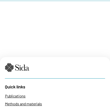
human-centered approach to security has received
renewed attention. In 2025, Sida disbursed
approximately SEK 1.1 billion to contributions
addressing peace and security. This represents
about 5 per cent of Sida’s total evelopment
assistance
Quick links
Publications
Methods and materials