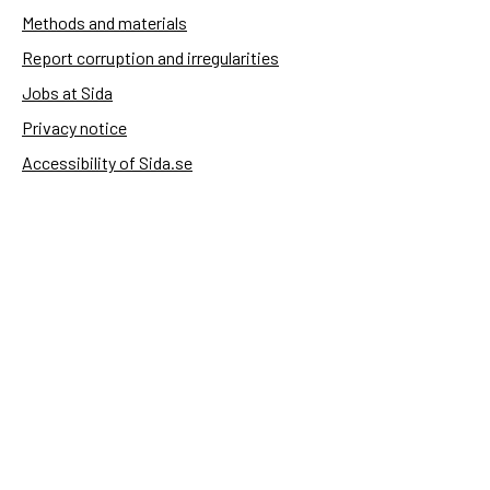
Methods and materials
Report corruption and irregularities
Jobs at Sida
Privacy notice
Accessibility of Sida.se
Manage cookies
Sida's websites
Openaid
Contact
Sida
Box 2025
174 02 Sundbyberg