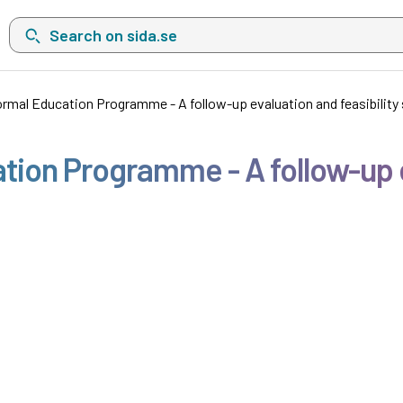
Search on sida.se, a list with search suggestions will show belo
rmal Education Programme - A follow-up evaluation and feasibility
ion Programme - A follow-up ev