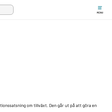
w the search input when two or more characters have been typed. Up
MENU
tionssatsning om tillväxt. Den går ut på att göra en