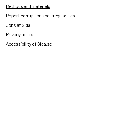
Methods and materials
Report corruption and irregularities
Jobs at Sida
Privacy notice
Accessibility of Sida.se
Manage cookies
Sida's websites
Openaid
Contact
Sida
Box 2025
174 02 Sundbyberg