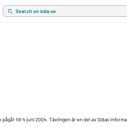
Search on sida.se, a list with search suggestions will show belo
pågår till 4 juni 2004. Tävlingen är en del av Sidas informa