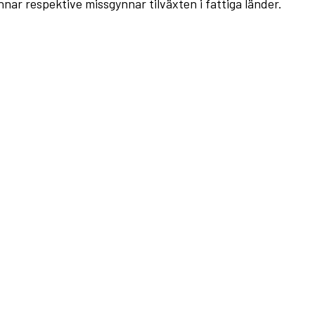
nnar respektive missgynnar tilväxten i fattiga länder.