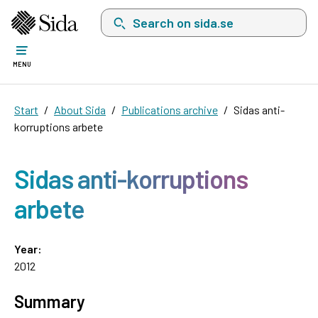
Search on sida.se, a list with search suggest
MENU
Start
About Sida
Publications archive
Sidas anti-
korruptions arbete
Sidas anti-korruptions
arbete
Year:
2012
Summary