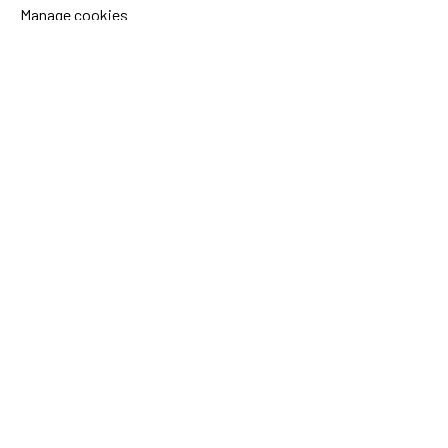
Manage cookies
Sida's websites
Openaid
Contact
Sida
Box 2025
174 02 Sundbyberg
Sweden
+46 (0)8 – 698 50 00 (phone)
sida@sida.se
Contact us