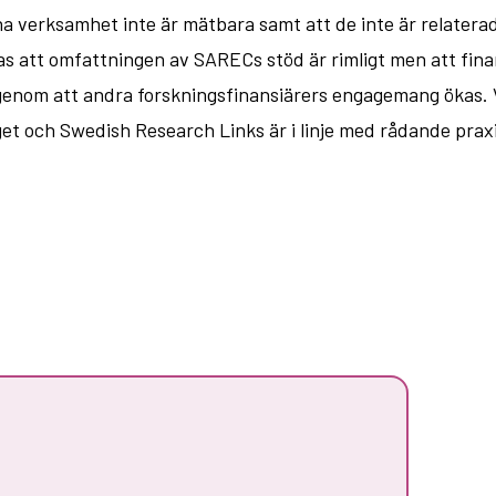
 verksamhet inte är mätbara samt att de inte är relaterade 
s att omfattningen av SARECs stöd är rimligt men att fina
 genom att andra forskningsfinansiärers engagemang ökas. V
t och Swedish Research Links är i linje med rådande praxis