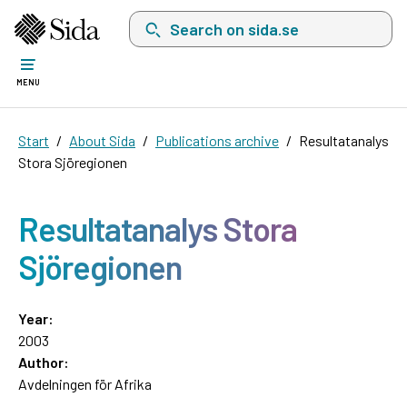
Search on sida.se, a list with search suggest
MENU
Start
About Sida
Publications archive
Resultatanalys
Stora Sjöregionen
Resultatanalys Stora
Sjöregionen
Year:
2003
Author:
Avdelningen för Afrika