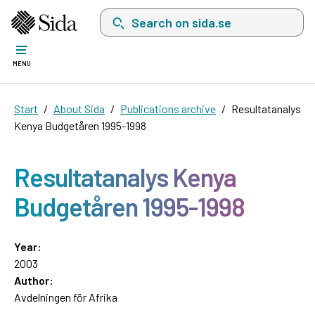
Search on sida.se, a list with search suggest
MENU
Start
About Sida
Publications archive
Resultatanalys
Kenya Budgetåren 1995-1998
Resultatanalys Kenya
Budgetåren 1995-1998
Year:
2003
Author:
Avdelningen för Afrika