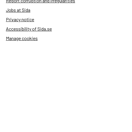
Report corruption and irregularities
Jobs at Sida
Privacy notice
Accessibility of Sida.se
Manage cookies
Sida's websites
Openaid
Contact
Sida
Box 2025
174 02 Sundbyberg
Sweden