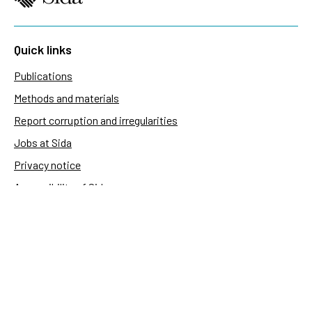
Quick links
Publications
Methods and materials
Report corruption and irregularities
Jobs at Sida
Privacy notice
Accessibility of Sida.se
Manage cookies
Sida's websites
Openaid