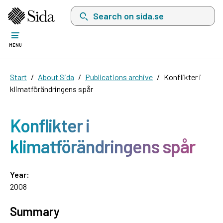
Search on sida.se, a list with search suggest
MENU
Start
About Sida
Publications archive
Konflikter i
klimatförändringens spår
Konflikter i
klimatförändringens spår
Year:
2008
Summary