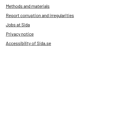
Methods and materials
Report corruption and irregularities
Jobs at Sida
Privacy notice
Accessibility of Sida.se
Manage cookies
Sida's websites
Openaid
Contact
Sida
Box 2025
174 02 Sundbyberg