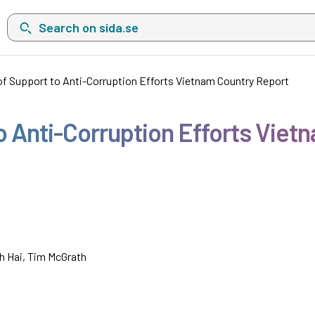
Search on sida.se, a list with search suggestions will show belo
of Support to Anti-Corruption Efforts Vietnam Country Report
to Anti-Corruption Efforts Vie
h Hai, Tim McGrath