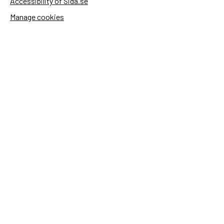
Accessibility of Sida.se
Manage cookies
Sida's websites
Openaid
Contact
Sida
Box 2025
174 02 Sundbyberg
Sweden
+46 (0)8 – 698 50 00 (phone)
sida@sida.se
Contact us