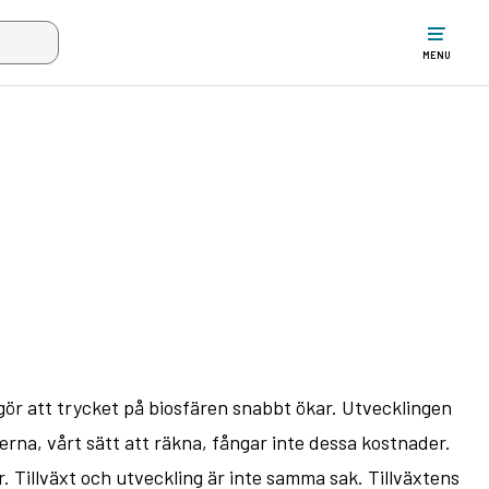
w the search input when two or more characters have been typed. Up
MENU
ör att trycket på biosfären snabbt ökar. Utvecklingen
erna, vårt sätt att räkna, fångar inte dessa kostnader.
. Tillväxt och utveckling är inte samma sak. Tillväxtens