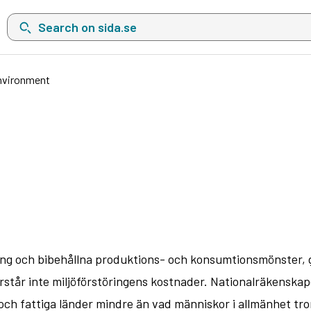
Search on sida.se, a list with search suggestions will show belo
nvironment
ng och bibehållna produktions- och konsumtionsmönster, g
rstår inte miljöförstöringens kostnader. Nationalräkenskap
 och fattiga länder mindre än vad människor i allmänhet tror