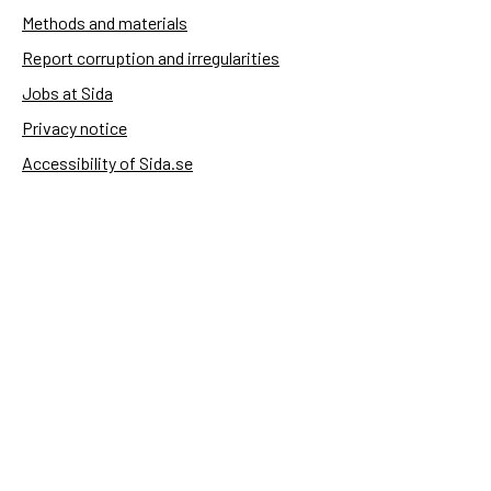
Methods and materials
Report corruption and irregularities
Jobs at Sida
Privacy notice
Accessibility of Sida.se
Manage cookies
Sida's websites
Openaid
Contact
Sida
Box 2025
174 02 Sundbyberg