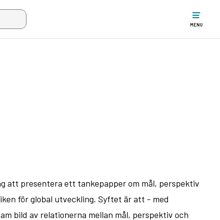
w the search input when two or more characters have been typed. Up
MENU
g att presentera ett tankepapper om mål, perspektiv
en för global utveckling. Syftet är att - med
am bild av relationerna mellan mål, perspektiv och