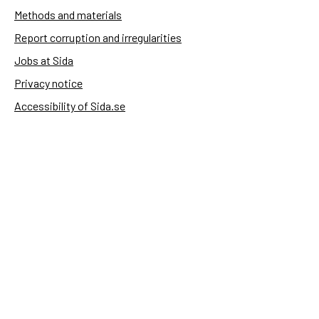
Methods and materials
Report corruption and irregularities
Jobs at Sida
Privacy notice
Accessibility of Sida.se
Manage cookies
Sida's websites
Openaid
Contact
Sida
Box 2025
174 02 Sundbyberg