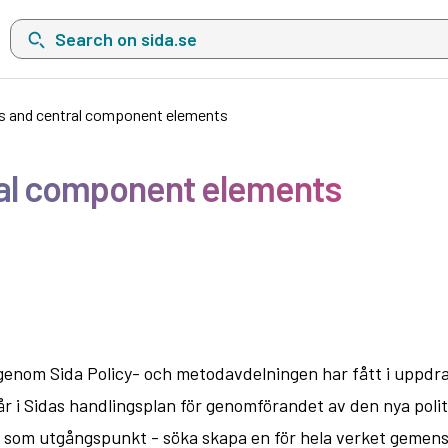
Search on sida.se, a list with search suggestions will show belo
es and central component elements
ral component elements
genom Sida Policy- och metodavdelningen har fått i uppdra
i Sidas handlingsplan för genomförandet av den nya politik
n som utgångspunkt - söka skapa en för hela verket gemens