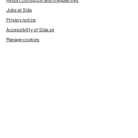
Jobs at Sida
Privacy notice
Accessibility of Sida.se
Manage cookies
Sida's websites
Openaid
Contact
Sida
Box 2025
174 02 Sundbyberg
Sweden