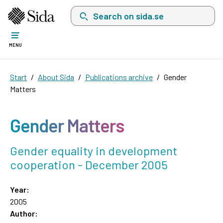
Search on sida.se, a list with search suggest
MENU
Start
About Sida
Publications archive
Gender
Matters
Gender Matters
Gender equality in development
cooperation - December 2005
Year:
2005
Author: