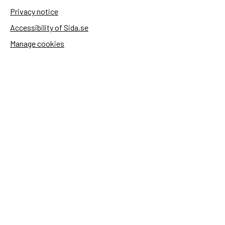
Privacy notice
Accessibility of Sida.se
Manage cookies
Sida's websites
Openaid
Contact
Sida
Box 2025
174 02 Sundbyberg
Sweden
+46 (0)8 – 698 50 00 (phone)
sida@sida.se