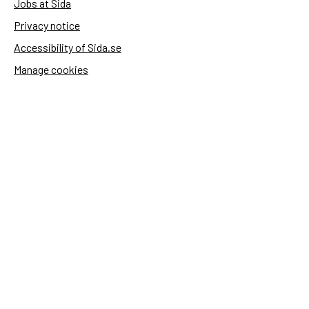
Jobs at Sida
Privacy notice
Accessibility of Sida.se
Manage cookies
Sida's websites
Openaid
Contact
Sida
Box 2025
174 02 Sundbyberg
Sweden
+46 (0)8 – 698 50 00 (phone)