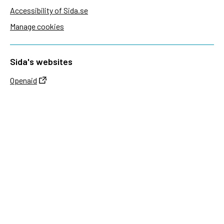
Accessibility of Sida.se
Manage cookies
Sida's websites
Openaid
Contact
Sida
Box 2025
174 02 Sundbyberg
Sweden
+46 (0)8 – 698 50 00 (phone)
sida@sida.se
Contact us