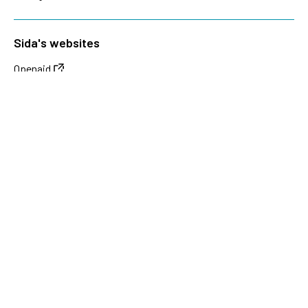
Sida's websites
Openaid
Contact
Sida
Box 2025
174 02 Sundbyberg
Sweden
+46 (0)8 – 698 50 00 (phone)
sida@sida.se
Contact us