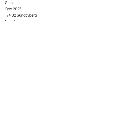
Sida
Box 2025
174 02 Sundbyberg
Sweden
+46 (0)8 – 698 50 00 (phone)
sida@sida.se
Contact us
Follow us
Sida on Bluesky
Sida on Facebook
Sida on Instagram
Sida on Linkedin
Sida on Threads